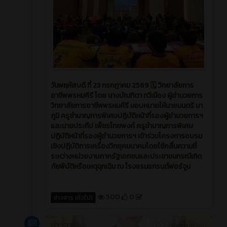
วันพฤหัสบดี ที่ 23 กรกฎาคม 2569 🗓️ วิทยาลัยการ
อาชีพพรหมคีรี โดย นางบัณฑิตา ทวีเมือง ผู้อำนวยการ
วิทยาลัยการอาชีพพรหมคีรี มอบหมายให้นายมนตรี นา
ภูมิ ครูชำนาญการพิเศษปฏิบัติหน้าที่รองผู้อำนวยการฯ
และนายประทีป เพ็ชรไทยพงค์ ครูชำนาญการพิเศษ
ปฏิบัติหน้าที่รองผู้อำนวยการฯ เข้าร่วมโครงการอบรม
เชิงปฏิบัติการเครื่องวิทยุคมนาคมโดยใช้คลื่นความถี่
ระหว่างหน่วยงานภาครัฐเอกชนและประชาชนกรณีเกิด
ภัยพิบัติหรือเหตุฉุกเฉิน ณ โรงแรมแกรนด์ฟอร์จูน
500
0
ข่าวสาร (ทั่วไป)
ข่าวสาร
2 สัปดาห์ ที่ผ่านมา