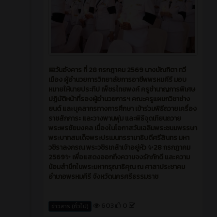
📅วันอังคาร ที่ 28 กรกฎาคม 2569 นางบัณฑิตา ทวี
เมือง ผู้อำนวยการวิทยาลัยการอาชีพพรหมคีรี มอบ
หมายให้นายประทีป เพ็ชรไทยพงค์ ครูชำนาญการพิเศษ
ปฏิบัติหน้าที่รองผู้อำนวยการฯ คณะครูแผนกวิชาช่าง
ยนต์ และบุคลากรทางการศึกษา เข้าร่วมพิธีถวายเครื่อง
ราชสักการะ และวางพานพุ่ม และพิธีจุดเทียนถวาย
พระพรชัยมงคล เนื่องในโอกาสวันเฉลิมพระชนมพรรษา
พระบาทสมเด็จพระปรเมนทรรามาธิบดีศรีสินทร มหา
วชิราลงกรณ พระวชิรเกล้าเจ้าอยู่หัว ✨28 กรกฎาคม
2569✨ เพื่อแสดงออกถึงความจงรักภักดี และความ
น้อมสำนึกในพระมหากรุณาธิคุณ ณ ศาลาประชาคม
อำเภอพรหมคีรี จังหวัดนครศรีธรรมราช
603
0
ข่าวสาร (ทั่วไป)