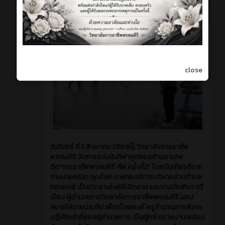
ข่าวสาร
6 วัน ที่ผ่านมา
close
วันจันทร์ ที่ 3 สิงหาคม 2569🗓️ วิทยาลัยการอาชีพ
พรหมคีรี จัดการแข่งขันกีฬาฟุตซอลต้านยาเสพ
ติด“การอาชีพพรหมคีรี คัฟ ครั้งที่2” โดยรับเกียรติจาก
ท่านนายคณิต คุณโลก นายกองค์การบริหารส่วนตำบล
ทอนหงส์ เป็นประธานในพิธีเปิดงาน และนางบัณฑิตา ทวี
เมือง ผู้อำนวยการวิทยาลัยการอาชีพพรหมคีรี มอบ
หมายให้นายประทีป เพ็ชรไทยพงค์ ครูชำนาญการพิเศษ
ปฏิบัติหน้าที่รองผู้อำนวยการ เป็นผู้กล่าวรายงาน พร้อม