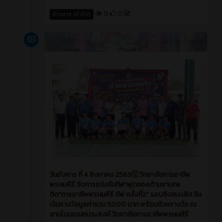
0
0
ข่าวสาร (ทั่วไป)
ข่าวสาร
5 วัน ที่ผ่านมา
วันอังคาร ที่ 4 สิงหาคม 2569🗓️ วิทยาลัยการอาชีพ
พรหมคีรี จัดการแข่งขันกีฬาฟุตซอลต้านยาเสพ
ติด“การอาชีพพรหมคีรี คัฟ ครั้งที่2” รอบชิงชนะเลิศ ชิง
เงินรางวัลมูลค่ารวม 5000 บาท พร้อมถ้วยรางวัล ณ
ลานโดมอเนกประสงค์ วิทยาลัยการอาชีพพรหมคีรี