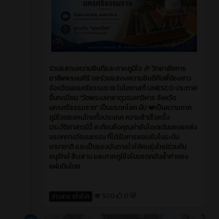
ร่วมแสดงความยินดีและภาคภูมิใจ 🎉 วิทยาลัยการ
อาชีพพรหมคีรี ขอร่วมแสดงความยินดีกับพี่น้องชาว
จังหวัดนครศรีธรรมราช ในโอกาสที่ UNESCO ประกาศ
ขึ้นทะเบียน “วัดพระมหาธาตุวรมหาวิหาร จังหวัด
นครศรีธรรมราช” เป็นมรดกโลก นับ ❤️เป็นความภาค
ภูมิใจของคนไทยทั้งประเทศ ความสำเร็จครั้ง
ประวัติศาสตร์นี้ สะท้อนถึงคุณค่าอันโดดเด่นของแหล่ง
มรดกทางวัฒนธรรม ที่ได้รับการยอมรับในระดับ
นานาชาติ และเป็นแรงบันดาลใจให้คนรุ่นใหม่ร่วมกัน
อนุรักษ์ สืบสาน และภาคภูมิใจในมรดกอันล้ำค่าของ
แผ่นดินไทย
520
0
ข่าวสาร (ทั่วไป)