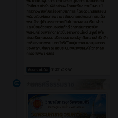
พิธี นำคณะผู้บริหาร คณาจารย์ บุคลากร และนักเรียน
นักศึกษา เข้าร่วมพิธีอย่างพร้อมเพรียง ภายในงาน มี
การวางพานพุ่มเครื่องราชสักการะ โดยตัวแทนนักเรียน
พร้อมร่วมกันถวายพระพรชัยมงคลแด่พระบาทสมเด็จ
พระเจ้าอยู่หัว บรรยากาศเป็นไปอย่างสงบ เรียบง่าย
และเปี่ยมด้วยความจงรักภักดี วิทยาลัยการอาชีพ
พรหมคีรี จัดพิธีดังกล่าวขึ้นอย่างต่อเนื่องในทุกปี เพื่อ
ส่งเสริมคุณธรรม จริยธรรม และปลูกฝังความสำนึกรัก
ชาติ ศาสนา พระมหากษัตริย์ในหมู่เยาวชนและบุคลากร
ของสถานศึกษา ณ หอประชุมเพชรพรหมคีรี วิทยาลัย
การอาชีพพรหมคีรี
251
0
ข่าวสาร (ทั่วไป)
ข่าวสาร
2 สัปดาห์ ที่ผ่านมา