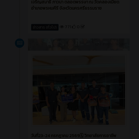
เจริญสมาธิ ภาวนา ตลอดพรรษา ณ วัดคลองเมียด
อำเภอพรหมคีรี จังหวัดนครศรีธรรมราช
771
0
ข่าวสาร (ทั่วไป)
ข่าวสาร
2 สัปดาห์ ที่ผ่านมา
วันที่23-24 กรกฎาคม 2569🗓️ วิทยาลัยการอาชีพ