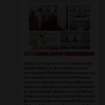
วันจันทร์ ที่ 27 กรกฎาคม 2569 🗓️ วิทยาลัยการอาชีพ
พรหมคีรี จัดพิธีถวายเครื่องราชสักการะและถวาย
พระพรชัยมงคล เนื่องในโอกาสวันเฉลิมพระชนมพรรษา
พระบาทสมเด็จพระปรเมนทรรามาธิบดีศรีสินทรมหา
วชิราลงกรณ มหิศรภูมิพลราชวรางกูร กิติสิริสมบูรณ
อดุลยเดช สยามินทราธิเบศรราชวโรดม บรมนาถบพิตร
พระวชิรเกล้าเจ้าอยู่หัว เพื่อแสดงความจงรักภักดี และ
สำนึกในพระมหากรุณาธิคุณ โดยมี นางบัณฑิตา ทวีเมือง
ผู้อำนวยการวิทยาลัยการอาชีพพรหมคีรี เป็นประธานใน