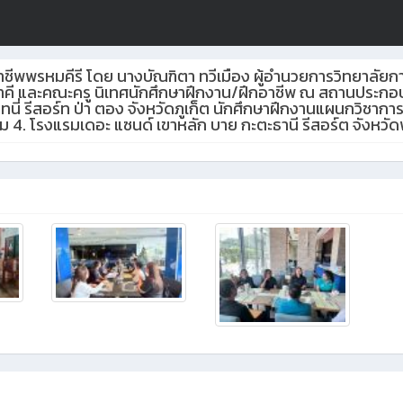
รอาชีพพรหมคีรี โดย นางบัณฑิตา ทวีเมือง ผู้อำนวยการวิทยาลั
คี และคณะครู นิเทศนักศึกษาฝึกงาน/ฝึกอาชีพ ณ สถานประกอบการ
ทนี่ รีสอร์ท ป่า ตอง จังหวัดภูเก็ต นักศึกษาฝึกงานแผนกวิชาก
ม 4. โรงแรมเดอะ แซนด์ เขาหลัก บาย กะตะธานี รีสอร์ต จังหว