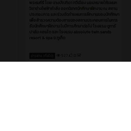
พรหมคีรี โดย นางบัณฑิตา ทวีเมือง มอบหมายให้แผนก
วิชาช่างไฟฟ้ากำลัง ออกนิเทศนักศึกษาฝึกงาน ณ สถาน
ประกอบการ และร่วมจัดทำแผนการฝึกงานของนักศึกษา
เพื่อสำรวจความต้องการของสถานประกอบการในการ
รับนักศึกษาฝึกงาน ในปีการศึกษาต่อไป โรงแรม ชูการ์
ปาล์ม คอนโด และ โรงแรม absolute twin sands
resort & spa จ.ภูเก็ต
527
0
ข่าวสาร (ทั่วไป)
News
2 สัปดาห์ ที่ผ่านมา