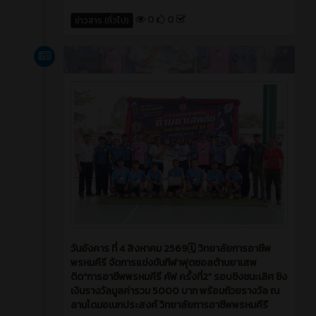
0
0
ข่าวสาร (ทั่วไป)
News
3 วัน ที่ผ่านมา
วันอังคาร ที่ 4 สิงหาคม 2569🗓️ วิทยาลัยการอาชีพ
พรหมคีรี จัดการแข่งขันกีฬาฟุตซอลต้านยาเสพ
ติด“การอาชีพพรหมคีรี คัฟ ครั้งที่2” รอบชิงชนะเลิศ ชิง
เงินรางวัลมูลค่ารวม 5000 บาท พร้อมถ้วยรางวัล ณ
ลานโดมอเนกประสงค์ วิทยาลัยการอาชีพพรหมคีรี