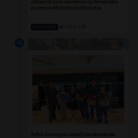
เจริญสมาธิ ภาวนา ตลอดพรรษา ณ วัดคลองเมียด
อำเภอพรหมคีรี จังหวัดนครศรีธรรมราช
770
0
ข่าวสาร (ทั่วไป)
News
2 สัปดาห์ ที่ผ่านมา
วันที่23-24 กรกฎาคม 2569🗓️ วิทยาลัยการอาชีพ