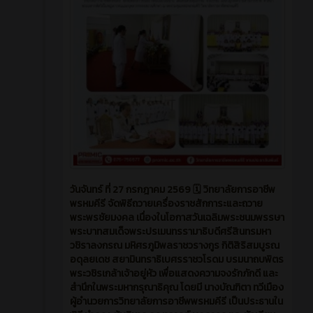
วันจันทร์ ที่ 27 กรกฎาคม 2569 🗓️ วิทยาลัยการอาชีพ
พรหมคีรี จัดพิธีถวายเครื่องราชสักการะและถวาย
พระพรชัยมงคล เนื่องในโอกาสวันเฉลิมพระชนมพรรษา
พระบาทสมเด็จพระปรเมนทรรามาธิบดีศรีสินทรมหา
วชิราลงกรณ มหิศรภูมิพลราชวรางกูร กิติสิริสมบูรณ
อดุลยเดช สยามินทราธิเบศรราชวโรดม บรมนาถบพิตร
พระวชิรเกล้าเจ้าอยู่หัว เพื่อแสดงความจงรักภักดี และ
สำนึกในพระมหากรุณาธิคุณ โดยมี นางบัณฑิตา ทวีเมือง
ผู้อำนวยการวิทยาลัยการอาชีพพรหมคีรี เป็นประธานใน