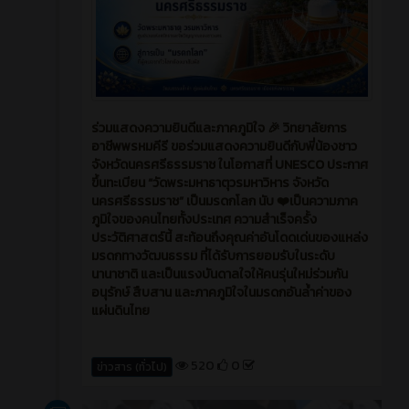
ร่วมแสดงความยินดีและภาคภูมิใจ 🎉 วิทยาลัยการ
อาชีพพรหมคีรี ขอร่วมแสดงความยินดีกับพี่น้องชาว
จังหวัดนครศรีธรรมราช ในโอกาสที่ UNESCO ประกาศ
ขึ้นทะเบียน “วัดพระมหาธาตุวรมหาวิหาร จังหวัด
นครศรีธรรมราช” เป็นมรดกโลก นับ ❤️เป็นความภาค
ภูมิใจของคนไทยทั้งประเทศ ความสำเร็จครั้ง
ประวัติศาสตร์นี้ สะท้อนถึงคุณค่าอันโดดเด่นของแหล่ง
มรดกทางวัฒนธรรม ที่ได้รับการยอมรับในระดับ
นานาชาติ และเป็นแรงบันดาลใจให้คนรุ่นใหม่ร่วมกัน
อนุรักษ์ สืบสาน และภาคภูมิใจในมรดกอันล้ำค่าของ
แผ่นดินไทย
520
0
ข่าวสาร (ทั่วไป)