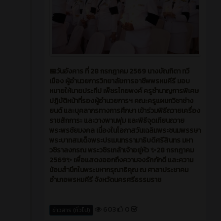
📅วันอังคาร ที่ 28 กรกฎาคม 2569 นางบัณฑิตา ทวี
เมือง ผู้อำนวยการวิทยาลัยการอาชีพพรหมคีรี มอบ
หมายให้นายประทีป เพ็ชรไทยพงค์ ครูชำนาญการพิเศษ
ปฏิบัติหน้าที่รองผู้อำนวยการฯ คณะครูแผนกวิชาช่าง
ยนต์ และบุคลากรทางการศึกษา เข้าร่วมพิธีถวายเครื่อง
ราชสักการะ และวางพานพุ่ม และพิธีจุดเทียนถวาย
พระพรชัยมงคล เนื่องในโอกาสวันเฉลิมพระชนมพรรษา
พระบาทสมเด็จพระปรเมนทรรามาธิบดีศรีสินทร มหา
วชิราลงกรณ พระวชิรเกล้าเจ้าอยู่หัว ✨28 กรกฎาคม
2569✨ เพื่อแสดงออกถึงความจงรักภักดี และความ
น้อมสำนึกในพระมหากรุณาธิคุณ ณ ศาลาประชาคม
อำเภอพรหมคีรี จังหวัดนครศรีธรรมราช
603
0
ข่าวสาร (ทั่วไป)