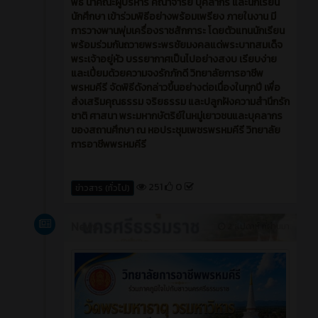
พิธี นำคณะผู้บริหาร คณาจารย์ บุคลากร และนักเรียน
นักศึกษา เข้าร่วมพิธีอย่างพร้อมเพรียง ภายในงาน มี
การวางพานพุ่มเครื่องราชสักการะ โดยตัวแทนนักเรียน
พร้อมร่วมกันถวายพระพรชัยมงคลแด่พระบาทสมเด็จ
พระเจ้าอยู่หัว บรรยากาศเป็นไปอย่างสงบ เรียบง่าย
และเปี่ยมด้วยความจงรักภักดี วิทยาลัยการอาชีพ
พรหมคีรี จัดพิธีดังกล่าวขึ้นอย่างต่อเนื่องในทุกปี เพื่อ
ส่งเสริมคุณธรรม จริยธรรม และปลูกฝังความสำนึกรัก
ชาติ ศาสนา พระมหากษัตริย์ในหมู่เยาวชนและบุคลากร
ของสถานศึกษา ณ หอประชุมเพชรพรหมคีรี วิทยาลัย
การอาชีพพรหมคีรี
251
0
ข่าวสาร (ทั่วไป)
News
2 สัปดาห์ ที่ผ่านมา