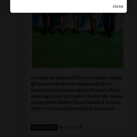
close
วิทยาลัยการอาชีพพรหมคีรี โดย นางบัณฑิตา ทวีเมือง
ผู้อำนวยการวิทยาลัยการอาชีพพรหมคีรี เข้าร่วม
โครงการเสริมสร้างศักยภาพการบริหารสถานศึกษา
ตำแหน่งผู้อำนวยการสถานศึกษา สังกัดสำนักงานคณะ
กรรมการการอาชีวศึกษา 🗓️ระหว่างวันที่3-6 สิงหาคม
2569 📍ณ โรงแรมภูสักธารรีสอร์ท จ.นครนายก
117
0
ข่าวสาร (ทั่วไป)