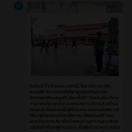
News
5 วัน ที่ผ่านมา
วันจันทร์ ที่ 3 สิงหาคม 2569🗓️ วิทยาลัยการอาชีพ
พรหมคีรี จัดการแข่งขันกีฬาฟุตซอลต้านยาเสพ
ติด“การอาชีพพรหมคีรี คัฟ ครั้งที่2” โดยรับเกียรติจาก
ท่านนายคณิต คุณโลก นายกองค์การบริหารส่วนตำบล
ทอนหงส์ เป็นประธานในพิธีเปิดงาน และนางบัณฑิตา ทวี
เมือง ผู้อำนวยการวิทยาลัยการอาชีพพรหมคีรี มอบ
หมายให้นายประทีป เพ็ชรไทยพงค์ ครูชำนาญการพิเศษ
ปฏิบัติหน้าที่รองผู้อำนวยการ เป็นผู้กล่าวรายงาน พร้อม